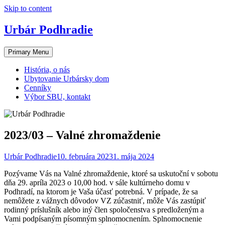
Skip to content
Urbár Podhradie
Primary Menu
História, o nás
Ubytovanie Urbársky dom
Cenníky
Výbor SBU, kontakt
2023/03 – Valné zhromaždenie
Urbár Podhradie
10. februára 2023
1. mája 2024
Pozývame Vás na Valné zhromaždenie, ktoré sa uskutoční v sobotu
dňa 29. apríla 2023 o 10,00 hod. v sále kultúrneho domu v
Podhradí, na ktorom je Vaša účasť potrebná. V prípade, že sa
nemôžete z vážnych dôvodov VZ zúčastniť, môže Vás zastúpiť
rodinný príslušník alebo iný člen spoločenstva s predloženým a
Vami podpísaným písomným splnomocnením. Splnomocnenie