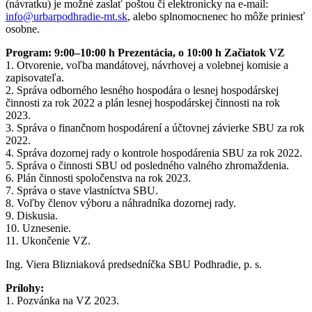
(návratku) je možné zaslať poštou či elektronicky na e-mail:
info@urbarpodhradie-mt.sk
, alebo splnomocnenec ho môže priniesť
osobne.
Program: 9:00–10:00 h Prezentácia, o 10:00 h Začiatok VZ
1. Otvorenie, voľba mandátovej, návrhovej a volebnej komisie a
zapisovateľa.
2. Správa odborného lesného hospodára o lesnej hospodárskej
činnosti za rok 2022 a plán lesnej hospodárskej činnosti na rok
2023.
3. Správa o finančnom hospodárení a účtovnej závierke SBU za rok
2022.
4. Správa dozornej rady o kontrole hospodárenia SBU za rok 2022.
5. Správa o činnosti SBU od posledného valného zhromaždenia.
6. Plán činnosti spoločenstva na rok 2023.
7. Správa o stave vlastníctva SBU.
8. Voľby členov výboru a náhradníka dozornej rady.
9. Diskusia.
10. Uznesenie.
11. Ukončenie VZ.
Ing. Viera Blizniaková predsedníčka SBU Podhradie, p. s.
Prílohy:
1. Pozvánka na VZ 2023.